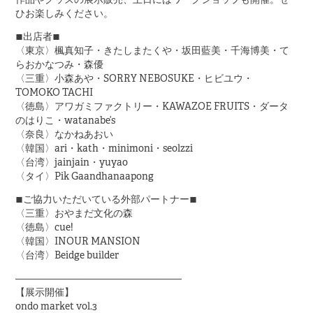
ひお楽しみください。
■出店者■
〈東京〉楓真知子・きたしまたくや・坂田藍美・千海博美・て
らおかなつみ・森優
〈三重〉小森あや・SORRY NEBOSUKE・ヒビユウ・
TOMOKO TACHI
〈徳島〉アワガミファクトリー・KAWAZOE FRUITS・ダータ
のはりこ・watanabe’s
〈奈良〉なかねあおい
〈韓国〉ari・kath・minimoni・seolzzi
〈台湾〉jainjain・yuyao
〈タイ〉Pik Gaandhanaapong
■ご協力いただいている外部パートナー■
〈三重〉おやまだ文化の森
〈徳島〉cue!
〈韓国〉INOUR MANSION
〈台湾〉Beidge builder
—————————————————
【展示開催】
ondo market vol.3