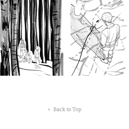
↑
Back to Top